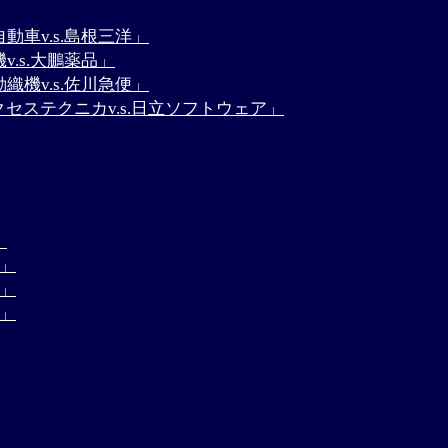
動車v.s.島根三洋」
.s.大鵬薬品」
織機v.s.佐川急便」
クセステクニカv.s.日立ソフトウェア」
」
果」
果」
果」