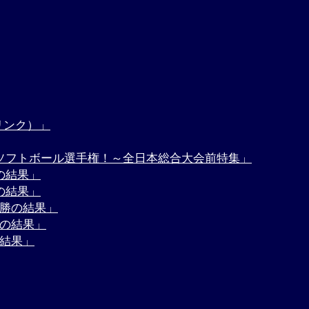
リンク）」
子ソフトボール選手権！～全日本総合大会前特集」
の結果」
の結果」
決勝の結果」
勝の結果」
の結果」