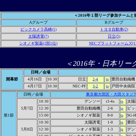
＜2016年１部リーグ参加チームと
Aグループ
Bグループ
ビックカメラ高崎(1)
トヨタ自動車(2)
太陽誘電(7)
日立(5)
シオノギ製薬(2部1位)
NECプラットフォームズ(12
＜2016年・日本リ
日時／会場
開幕節
4月16日
10:30
日立
2-4
ts
豊田自動織機
4月17日
10:30
NEC-PF
3-2
ts
戸田中央病院
日時／会場
東京都大田区・大田スタジ
10:30
デンソー
t3-4x
ts
太陽
5月7日
12:30
豊田自動織機
2-6
ts
ビッ
第1節
15:00
シオノギ製薬
8-0
ts
SG-
10:30
太陽誘電
1-0
ts
豊田
5月8日
12:30
シオノギ製薬
1-3
ts
デン