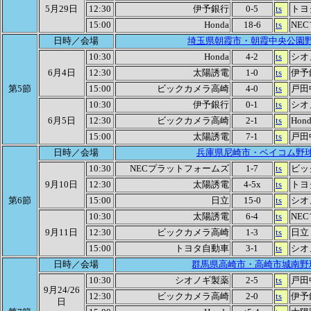
5月29日
12:30
伊予銀行
0-5
ts
トヨ
15:00
Honda
18-6
ts
NE
日時／会場
埼玉県朝霞市・朝霞中央公園
10:30
Honda
4-2
ts
シオ
6月4日
12:30
太陽誘電
1-0
ts
伊予
第5節
15:00
ビックカメラ高崎
4-0
ts
戸田
10:30
伊予銀行
0-1
ts
シオ
6月5日
12:30
ビックカメラ高崎
2-1
ts
Hond
15:00
太陽誘電
7-1
ts
戸田
日時／会場
兵庫県尼崎市・ベイコム野
10:30
NECプラットフォームズ
1-7
ts
ビッ
9月10日
12:30
太陽誘電
4-5x
ts
トヨ
第6節
15:00
日立
15-0
ts
シオ
10:30
太陽誘電
6-4
ts
NE
9月11日
12:30
ビックカメラ高崎
1-3
ts
日立
15:00
トヨタ自動車
3-1
ts
シオ
日時／会場
群馬県高崎市・高崎市城南野
10:30
シオノギ製薬
2-5
ts
戸田
9月24/26
12:30
ビックカメラ高崎
2-0
ts
伊予
日