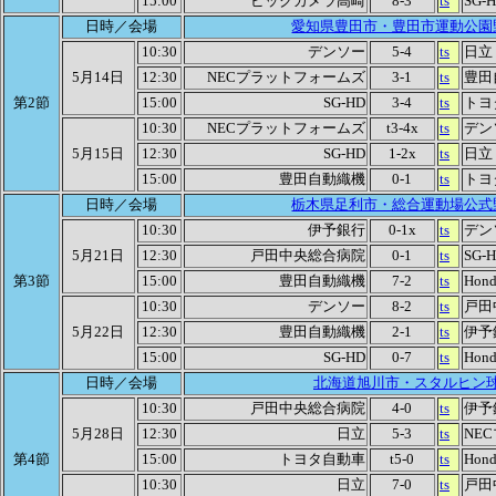
15:00
ビックカメラ高崎
8-3
ts
SG-
日時／会場
愛知県豊田市・豊田市運動公園
10:30
デンソー
5-4
ts
日立
5月14日
12:30
NECプラットフォームズ
3-1
ts
豊田
第2節
15:00
SG-HD
3-4
ts
トヨ
10:30
NECプラットフォームズ
t3-4x
ts
デン
5月15日
12:30
SG-HD
1-2x
ts
日立
15:00
豊田自動織機
0-1
ts
トヨ
日時／会場
栃木県足利市・総合運動場公式
10:30
伊予銀行
0-1x
ts
デン
5月21日
12:30
戸田中央総合病院
0-1
ts
SG-
第3節
15:00
豊田自動織機
7-2
ts
Hond
10:30
デンソー
8-2
ts
戸田
5月22日
12:30
豊田自動織機
2-1
ts
伊予
15:00
SG-HD
0-7
ts
Hond
日時／会場
北海道旭川市・スタルヒン
10:30
戸田中央総合病院
4-0
ts
伊予
5月28日
12:30
日立
5-3
ts
NE
第4節
15:00
トヨタ自動車
t5-0
ts
Hond
10:30
日立
7-0
ts
戸田