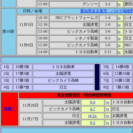
15:00
デンソー
3-2
ts
豊田
日時／会場
愛知県名古屋市・パロマ瑞穂
10:30
NECプラットフォームズ
1-4
ts
シオ
11月5日
12:30
太陽誘電
1-0
ts
日立
第10節
15:00
ビックカメラ高崎
5-0
ts
トヨ
10:00
シオノギ製薬
0-3
ts
日立
11月6日
12:00
ビックカメラ高崎
5-0
ts
NE
14:00
トヨタ自動車
3-11
ts
太陽
1位
19勝3敗
トヨタ自動車
5位
14勝8敗
2位
17勝5敗
太陽誘電
6位
12勝10敗
3位
17勝5敗
ビックカメラ高崎
7位
10勝12敗
4位
15勝*敗
日立
8位
7勝15敗
東京都新宿区・明治神宮野球場
太陽誘電
0-4
ts
トヨタ自動
11月26日
決勝Ｔ
ビックカメラ高崎
4-7
ts
日立
日立
t4-5x
ts
太陽誘電
11月27日
太陽誘電
0-2
ts
トヨタ自動