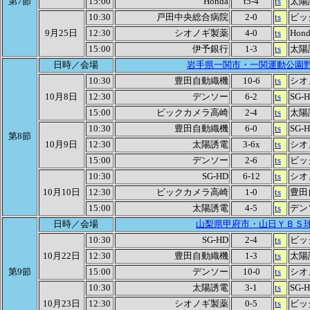
第7節
15:00
Honda
t5-4
ts
太陽
10:30
戸田中央総合病院
2-0
ts
ビッ
9月25日
12:30
シオノギ製薬
4-0
ts
Hond
15:00
伊予銀行
1-3
ts
太陽
日時／会場
岩手県一関市・一関運動公園
10:30
豊田自動織機
10-6
ts
シオ
10月8日
12:30
デンソー
6-2
ts
SG-
15:00
ビックカメラ高崎
2-4
ts
太陽
10:30
豊田自動織機
6-0
ts
SG-
第8節
10月9日
12:30
太陽誘電
3-6x
ts
シオ
15:00
デンソー
2-6
ts
ビッ
10:30
SG-HD
6-12
ts
シオ
10月10日
12:30
ビックカメラ高崎
1-0
ts
豊田
15:00
太陽誘電
4-5
ts
デン
日時／会場
山梨県甲府市・山日ＹＢＳ
10:30
SG-HD
2-4
ts
ビッ
10月22日
12:30
豊田自動織機
1-3
ts
太陽
第9節
15:00
デンソー
10-0
ts
シオ
10:30
太陽誘電
3-1
ts
SG-
10月23日
12:30
シオノギ製薬
0-5
ts
ビッ