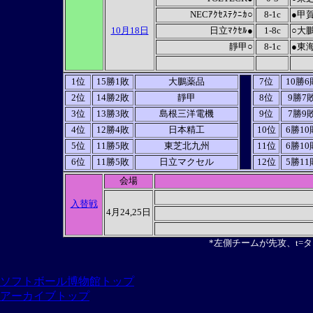
NECｱｸｾｽﾃｸﾆｶ○
8-1c
●甲
10月18日
日立ﾏｸｾﾙ●
1-8c
○大
靜甲○
8-1c
●東
1位
15勝1敗
大鵬薬品
7位
10勝6
2位
14勝2敗
靜甲
8位
9勝7
3位
13勝3敗
島根三洋電機
9位
7勝9
4位
12勝4敗
日本精工
10位
6勝10
5位
11勝5敗
東芝北九州
11位
6勝10
6位
11勝5敗
日立マクセル
12位
5勝11
会場
入替戦
4月24,25日
*左側チームが先攻、t=
ソフトボール博物館トップ
アーカイブトップ