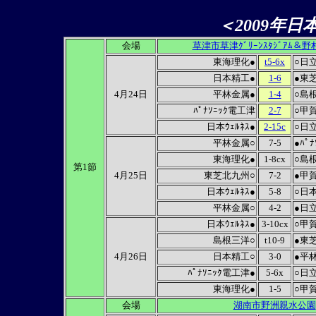
＜2009年
会場
草津市草津ｸﾞﾘｰﾝｽﾀｼﾞｱﾑ＆
東海理化●
t5-6x
○日立
日本精工●
1-6
●東
4月24日
平林金属●
1-4
○島
ﾊﾟﾅｿﾆｯｸ電工津
2-7
○甲
日本ｳｪﾙﾈｽ●
2-15c
○日立
平林金属○
7-5
●ﾊﾟ
東海理化●
1-8cx
○島
第1節
4月25日
東芝北九州○
7-2
●甲
日本ｳｪﾙﾈｽ●
5-8
○日
平林金属○
4-2
●日立
日本ｳｪﾙﾈｽ●
3-10cx
○甲
島根三洋○
t10-9
●東
4月26日
日本精工○
3-0
●平
ﾊﾟﾅｿﾆｯｸ電工津●
5-6x
○日立
東海理化●
1-5
○甲
会場
湖南市野洲親水公園