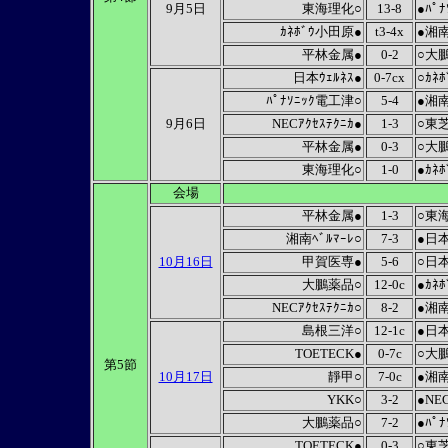
9月5日
東海理化○
13-8
●ﾊﾟ
ｶﾈﾎﾞｳ小田原●
t3-4x
●湘南
平林金属●
0-2
○大
日本ｳｪﾙﾈｽ●
0-7cx
○ｶﾈ
ﾊﾟﾅｿﾆｯｸ電工津○
5-4
●湘南
9月6日
NECｱｸｾｽﾃｸﾆｶ●
1-3
○東
平林金属●
0-3
○大
東海理化○
1-0
●ｶﾈ
会場
平林金属●
1-3
○東
湘南ﾍﾞﾙﾏｰﾚ○
7-3
●日本
10月16日
甲賀医専●
5-6
○日
大鵬薬品○
12-0c
●ｶﾈ
NECｱｸｾｽﾃｸﾆｶ○
8-2
●湘南
島根三洋○
12-1c
●日本
TOETECK●
0-7c
○大
第5節
10月17日
靜甲○
7-0c
●湘南
YKK○
3-2
●NEC
大鵬薬品○
7-2
●ﾊﾟ
TOETECK●
0-3
○東