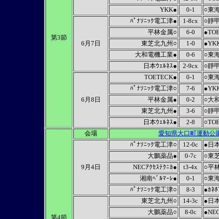
YKK●
0-1
○東
ﾊﾟﾅｿﾆｯｸ電工津●
1-8cx
○靜
平林金属○
6-0
●TO
第3節
6月7日
東芝北九州○
1-0
●YK
大和電機工業●
0-6
○東
日本ｳｪﾙﾈｽ●
2-9cx
○靜
TOETECK●
0-1
○東
ﾊﾟﾅｿﾆｯｸ電工津○
7-6
●YK
6月8日
平林金属●
0-2
○大
東芝北九州●
3-6
○靜
日本ｳｪﾙﾈｽ●
2-8
○TO
会場
愛知県大口町運動公
ﾊﾟﾅｿﾆｯｸ電工津○
12-0c
●日本
大鵬薬品●
0-7c
○東
9月4日
NECｱｸｾｽﾃｸﾆｶ●
t3-4x
○平
湘南ﾍﾞﾙﾏｰﾚ●
0-1
○東
ﾊﾟﾅｿﾆｯｸ電工津○
8-3
●ｶﾈ
東芝北九州○
14-3c
●日本
大鵬薬品○
8-0c
●NEC
第4節