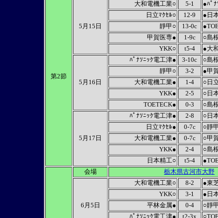
大和電機工業○
5-1
●ﾊﾟ
日立ﾏｸｾﾙ○
12-9
●日
5月15日
靜甲○
13-0c
●TO
甲賀医専●
1-9c
○島
YKK○
t5-4
●大
ﾊﾟﾅｿﾆｯｸ電工津●
3-10c
○島
靜甲○
3-2
●甲
第2節
5月16日
大和電機工業●
1-4
○日立
YKK●
2-5
○日
TOETECK●
0-3
○島
ﾊﾟﾅｿﾆｯｸ電工津●
2-8
○日
日立ﾏｸｾﾙ●
0-7c
○靜
5月17日
大和電機工業●
0-7c
○甲
YKK●
2-4
○島
日本精工○
t5-4
●TO
会場
栃木県古河市大野
大和電機工業○
8-2
●東
YKK○
3-1
●日本
6月5日
平林金属●
0-4
○靜
ﾊﾟﾅｿﾆｯｸ電工津●
t2-3x
○TO