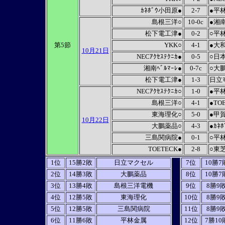
ｶﾈﾎﾞｳ小田原●
2-7
●平
島根三洋○
10-0c
●湘南
松下電工津●
0-2
○平
第5節
YKK○
4-1
●大
10月21日
NECｱｸｾｽﾃｸﾆｶ●
0-5
○日
湘南ﾍﾞﾙﾏｰﾚ●
0-7c
○大
松下電工津●
1-3
日立ﾏ
NECｱｸｾｽﾃｸﾆｶ○
1-0
●平
島根三洋○
4-1
●TO
東海理化○
5-0
●甲
10月22日
大鵬薬品○
4-3
●ｶﾈ
三島関病院●
0-1
○平
TOETECK●
2-8
○東
1位
15勝2敗
日立マクセル
7位
10勝7
2位
14勝3敗
大鵬薬品
8位
10勝7
3位
13勝4敗
島根三洋電機
9位
8勝9
4位
12勝5敗
東海理化
10位
8勝9
5位
12勝5敗
三島関病院
11位
8勝9
6位
11勝6敗
平林金属
12位
7勝10