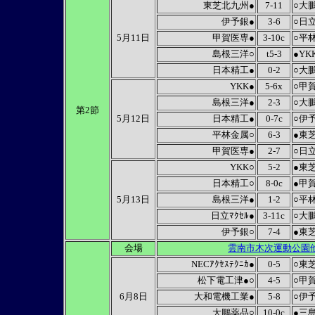
東芝北九州●
7-11
○大
伊予銀●
3-6
○日立
5月11日
甲賀医専●
3-10c
○平
島根三洋○
t5-3
●YK
日本精工●
0-2
○大
YKK●
5-6x
○甲
島根三洋●
2-3
○大
第2節
5月12日
日本精工●
0-7c
○伊
平林金属○
6-3
●東
甲賀医専●
2-7
○日立
YKK○
5-2
●東
日本精工○
8-0c
●甲
5月13日
島根三洋●
1-2
○平
日立ﾏｸｾﾙ●
3-11c
○大
伊予銀○
7-4
●東
会場
雲南市木次運動公園
NECｱｸｾｽﾃｸﾆｶ●
0-5
○東
松下電工津●○
4-5
○甲
6月8日
大和電機工業●
5-8
○伊
大鵬薬品○
10-0c
●三