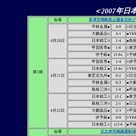
＜2007年
会場
草津市帰帆島公園多目的グ
平林金属●
4-8
○日立
大鵬薬品○
4-1
●YK
4月20日
日本精工○
1-4
●島
甲賀医専●
1-6
○東
伊予銀●
t5-6x
○平
甲賀医専●
1-4
○伊
日本精工●
t3-4x
○YK
第1節
4月21日
東芝北九州●
0-2
○日立
平林金属○
6-3
●大
島根三洋○
1-0
●甲
日本精工○
t2-1
●東
島根三洋○
2-1
●日立
4月22日
大鵬薬品●
2-3
○甲
伊予銀●
4-9
○YK
日本精工○
t13-6
●平
会場
北九州市桃園運動場