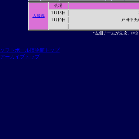
会場
11月8日
入替戦
11月9日
戸田中央
*左側チームが先攻、t=
ソフトボール博物館トップ
アーカイブトップ