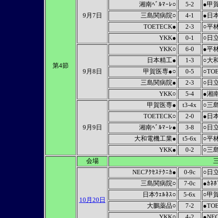
湘南ﾍﾞﾙﾏｰﾚ○
5-2
●甲
9月7日
三島関病院○
4-1
●日
TOETECK●
2-3
○平
YKK●
0-1
○日立
YKK○
6-0
●平
日本精工●
1-3
○大
第4節
9月8日
甲賀医専●○
0-5
○TO
三島関病院●
2-3
○日立
YKK○
5-4
●湘南
甲賀医専●
t3-4x
○三
TOETECK○
2-0
●日
9月9日
湘南ﾍﾞﾙﾏｰﾚ●
3-8
○日立
大和電機工業●
t5-6x
○平
YKK●
0-2
○三
会場
NECｱｸｾｽﾃｸﾆｶ●
0-9c
○日立
三島関病院○
7-0c
●ｶﾈ
日本ｳｪﾙﾈｽ○
5-6x
○甲
10月20日
大鵬薬品○
7-2
●TO
YKK○
4-2
●NEC