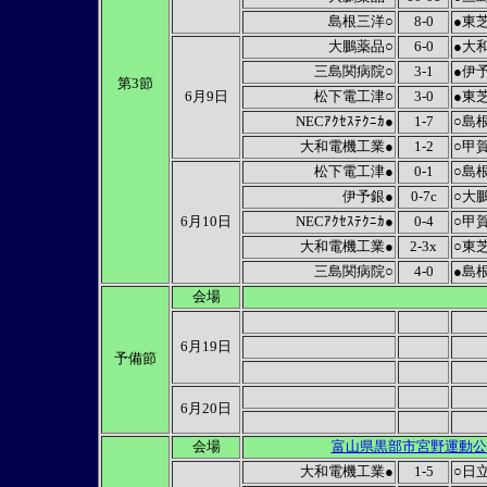
島根三洋○
8-0
●東
大鵬薬品○
6-0
●大
三島関病院○
3-1
●伊
第3節
6月9日
松下電工津○
3-0
●東
NECｱｸｾｽﾃｸﾆｶ●
1-7
○島
大和電機工業●
1-2
○甲
松下電工津●
0-1
○島
伊予銀●
0-7c
○大
6月10日
NECｱｸｾｽﾃｸﾆｶ●
0-4
○甲
大和電機工業●
2-3x
○東
三島関病院○
4-0
●島
会場
6月19日
予備節
6月20日
会場
富山県黒部市宮野運動公
大和電機工業●
1-5
○日立