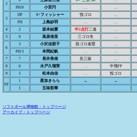
2
PH/8
小宮円
…
…
DP
S･フィッシャー
'投ゴロ
…
3
PH
上島紗羽
…
…
4
2
坂本結愛
中2点打
二進
…
5
9
高原侑里
三ゴロ失
…
3
小沢佳那子
投ゴロ進塁
…
6
PH/3
本間紀帆
…
…
7
7
長井美侑
見三振
…
8
6
水戸久瑠実
…
中飛FP
9
5
松本由佳
…
投ゴロ
1
星加きらら
→
→
FP
1
五味彩華
ソフトボール博物館・トップページ
アーカイブ・トップページ