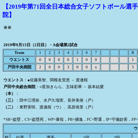
【2019年第71回全日本総合女子ソフトボール選手権
院】
※※
2019年9月15日（2日目）・A会場第2試合
Team
1
2
3
4
5
6
7
R
ウエントス
0
0
0
0
1
0
0
1
戸田中央病院
2
0
0
3
0
0
x
5
ウエントス
：●佐藤美智、関根友里恵 － 渡邊桜
戸田中央総合病院
：○星加きらら、五味彩華 － 坂本結愛
（本）
：
（三）
：田中江理奈、水戸久瑠実、長井美侑（戸）
（二）
：東野実咲、渡邊桜（ウ）、高原侑里（戸）
*SB=盗塁，CS=盗塁死，WP=暴投，PB=捕逸，FC=野選，IP=守備妨害，FP=美技，
ウ
順
位置
選手
1回
2回