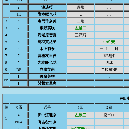
2
渡邊桜
遊飛
…
1
TR
岩本咲也花
…
…
2
4
寺門千奈美
二飛
…
3
9
東野実咲
左越二
…
4
3
海老原智夏
三邪飛
…
5
6
鳥羽真紀子
…
中ﾎﾟ安
6
8
木上莉奈
…
一ゴロ二封
7
7
富樫友里佳
…
投犠打
8
5
岩本咲也花
…
四球
9
DP
赤津芙由
…
二後飛NP
1
佐藤美智
→
→
FP
1
関根友里恵
戸田
順
位置
選手
1回
2回
4
田中江理奈
左線三
投ゴロ
1
PH/4
有吉なつき
…
…
8
上原依万里
ｾﾊﾞ三安
'SB
…