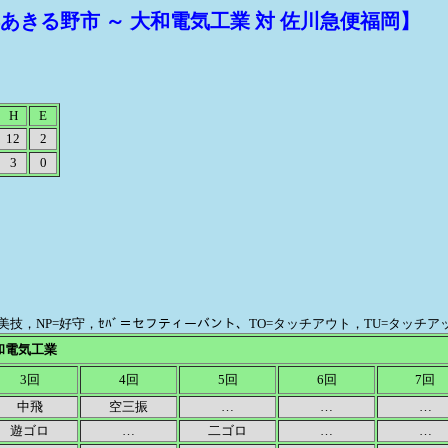
あきる野市 ～ 大和電気工業 対 佐川急便福岡】
H
E
12
2
3
0
FP=美技，NP=好守，ｾﾊﾞ＝セフティーバント、TO=タッチアウト，TU=タッチ
和電気工業
3回
4回
5回
6回
7回
中飛
空三振
…
…
…
遊ゴロ
…
二ゴロ
…
…