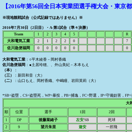
【2016年第56回全日本実業団選手権大会・東京都
※現地観戦試合（公式記録ではありません）※
2016年7月30日（2日目）・A-第1試合（準々決勝）
Team
1
2
3
4
5
R
大和電気工業
2
1
2
2
0
7
佐川急便福岡
0
0
0
0
0
0
大和電気工業
：○平木綾香－岡村香織
佐川急便福岡
：●土居玲穂、、外山美紀－木本もえ
（本）
：
（三）
：新田和音（大）
（二）
：山口もえ、岡村香織、中嶋瞳、岩田英莉（大）
*SB=盗塁，CS=盗塁死，WP=暴投，PB=捕逸，FC=野選，IP=守備妨害，
大
順
位置
選手
1回
2回
1
DP
後藤菜緒子
左安
'SB
死球
2
9
望月朱里
遊安
一邪飛