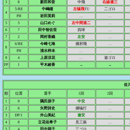
3
8
新田和音
中飛
右線適三
5/RE
中嶋瞳
左犠飛
TU
二ゴロ
4
PH
岩田英莉
…
…
5
3
山口めぐ
左中間適二
…
6
7
田中智佐世
四球
…
7
2
岡村香織
左安
…
6/RE
今崎七海
捕邪飛
…
8
PH
清水梓未
…
…
9
4
上原涼花
…
遊ゴロ
FP
1
平木綾香
→
→
佐
順
位置
選手
1回
2回
1
9
隅田朋子
中安
…
2
6
矢野詩史
捕犠打
…
3
DP/1
外山美紀
遊安
…
4
8
立花佑希子
見三振
…
5
4
田中萌子
三ゴロ
…