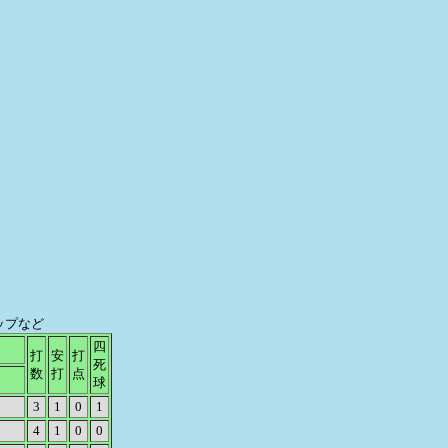
アップなど
四
打
安
打
死
数
打
点
球
3
1
0
1
4
1
0
0