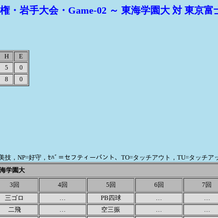
・岩手大会・Game-02 ～ 東海学園大 対 東京
H
E
5
0
8
0
FP=美技，NP=好守，ｾﾊﾞ＝セフティーバント、TO=タッチアウト，TU=タッチ
海学園大
3回
4回
5回
6回
7回
三ゴロ
…
PB四球
…
…
二飛
…
空三振
…
…