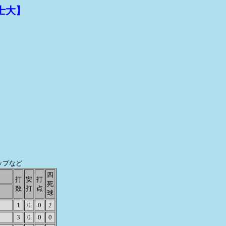
富士大】
アップなど
四
打
安
打
死
数
打
点
球
1
0
0
2
3
0
0
0