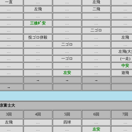
一直
…
…
左飛
…
…
左飛
…
二飛
…
…
…
…
…
…
…
三後ﾎﾟ安
…
…
…
…
…
…
二ゴロ
…
…
投ゴロ併殺
…
…
左飛
…
…
二ゴロ
…
…
…
…
…
…
左飛(大
…
…
一ゴロ
…
(一走)
…
…
…
…
中安
…
…
左安
…
遊飛
→
→
→
→
京富士大
3回
4回
5回
6回
7回
左飛
…
四球
…
…
…
…
…
左安
…