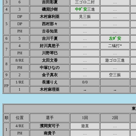
3
6
吉田彩夏
三ゴロ二封
…
4
3
磯淵沙樹
中ﾎﾟ安
三進
…
DP
木村麻利亜
見三振
…
5
DP
西村那々
…
…
PH
古谷知里
…
…
6
5
吉川千夏
…
左ﾎﾟ安
4
好川真悠子
…
二犠打*
7
PH
川野琴巳
…
…
8/RE
太田文香
…
遊ゴロ三進
8
PH
中塚ひなの
…
…
9
2
金子真衣
…
空三振
1/RE
長瀬りえ
0/0
FP
1
木村麻理亜
→
→
東
順
位置
選手
1回
2回
4/RE
濱岡実可子
遊直
…
1
PH
南貴子
…
…