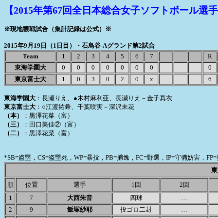
【2015年第67回全日本総合女子ソフトボール選手権
※現地観戦試合（集計記録は公式）※
2015年9月19日（1日目）・石鳥谷-Aグランド第2試合
Team
1
2
3
4
5
6
7
R
東海学園大
0
0
0
0
0
0
0
0
東京富士大
1
0
3
0
2
0
x
6
東海学園大
：長瀬りえ、●木村麻利亜、長瀬りえ－金子真衣
東京富士大
：○江渡祐希、千葉咲実－深沢未花
（本）
：黒澤花菜（富）
（三）
：田口美佳②（富）
（二）
：黒澤花菜（富）
*SB=盗塁，CS=盗塁死，WP=暴投，PB=捕逸，FC=野選，IP=守備妨害，
東
順
位置
選手
1回
2回
1
7
大西朱音
四球
…
2
9
飯塚紗耶
投ゴロ二封
…