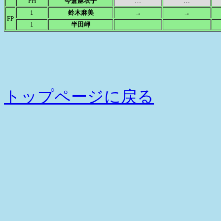
PH
今倉麻衣子
…
…
1
鈴木麻美
→
→
FP
1
半田岬
トップページに戻る