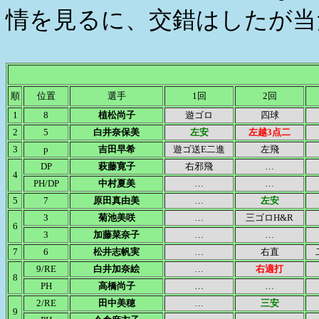
情を見るに、交錯はしたが当
順
位置
選手
1回
2回
1
8
植松尚子
遊ゴロ
四球
2
5
白井奈保美
左安
左越3点二
3
p
吉田早希
遊ゴ送E二進
左飛
DP
萩藤寛子
右邪飛
…
4
PH/DP
中村夏美
…
…
5
7
原田真由美
…
左安
3
菊池美咲
…
三ゴロH&R
6
3
加藤菜奈子
…
…
7
6
松井志帆実
…
右直
9/RE
白井加奈絵
…
右適打
8
PH
高橋尚子
…
…
2/RE
田中美穂
…
三安
9