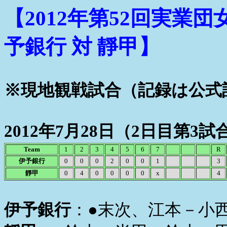
【2012年第52回実業
予銀行 対 靜甲】
※現地観戦試合（記録は公式
2012年7月28日（2日目第3試
Team
1
2
3
4
5
6
7
R
伊予銀行
0
0
0
2
0
0
1
3
靜甲
0
4
0
0
0
0
x
4
伊予銀行
：●末次、江本－小