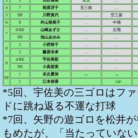
3
3
矢野輝美
左安
…
4
7
相原冴子
見三振
…
5
DP
川野真代
…
空三振
6
9
外山裕美子
…
中飛
6/RE
山崎あずさ
…
左飛
7
PH
池山あゆみ
…
…
2
小西智子
…
…
8
2
藤原未来
…
…
4/RE
宇佐美彩
…
…
9
PH
小高亜実
…
…
1
末次夏弥
→
→
FP
1
江本侑香
/td>
*5回、宇佐美の三ゴロはフ
ドに跳ね返る不運な打球
*7回、矢野の遊ゴロを松井
もめたが、「当たっていない