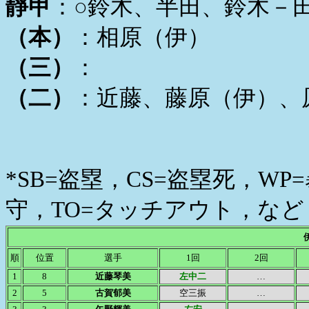
靜甲
：○鈴木、半田、鈴木－
（本）
：相原（伊）
（三）
：
（二）
：近藤、藤原（伊）、
*SB=盗塁，CS=盗塁死，WP
守，TO=タッチアウト，など
順
位置
選手
1回
2回
1
8
近藤琴美
左中二
…
2
5
古賀郁美
空三振
…