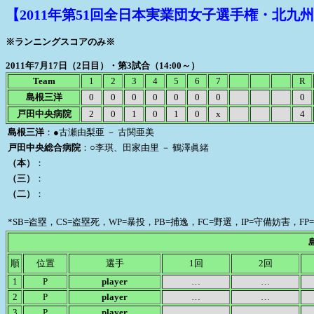
【2011年第51回全日本実業団女子選手権・北九
※ランニングスコアのみ※
2011年7月17日（2日目）・第3試合（14:00～）
Team
1
2
3
4
5
6
7
R
島根三洋
0
0
0
0
0
0
0
0
戸田中央病院
2
0
1
0
1
0
x
4
島根三洋
：●古瀬由梨亜 － 古関亜美
戸田中央総合病院
：○李琪、田家由里 － 鶴澤眞緒
（本）
：
（三）
：
（二）
：
*SB=盗塁，CS=盗塁死，WP=暴投，PB=捕逸，FC=野選，IP=守備妨害，FP=美技，
順
位置
選手
1回
2回
1
P
player
…
…
2
P
player
…
…
3
P
player
…
…