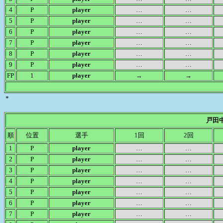
4
P
player
…
…
5
P
player
…
…
6
P
player
…
…
7
P
player
…
…
8
P
player
…
…
9
P
player
…
…
FP
1
player
→
→
*
戸田
順
位置
選手
1回
2回
1
P
player
…
…
2
P
player
…
…
3
P
player
…
…
4
P
player
…
…
5
P
player
…
…
6
P
player
…
…
7
P
player
…
…