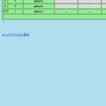
8
P
player
…
…
9
P
player
…
…
FP
1
player
→
→
*
トップページに戻る